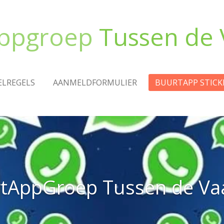
ppgroep
Tussen de 
ELREGELS
AANMELDFORMULIER
BUURTAPP STICK
tAppGroep Tussen de Va