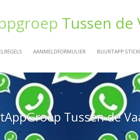
ppgroep
Tussen de 
ELREGELS
AANMELDFORMULIER
BUURTAPP STICK
tAppGroep Tussen de Va